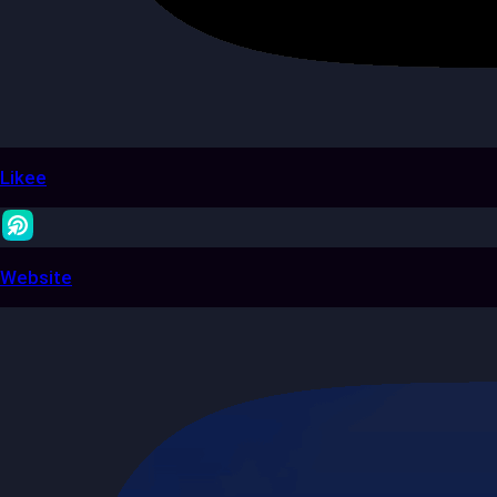
Likee
Website