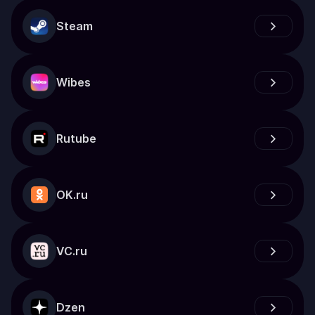
Steam
Wibes
Rutube
OK.ru
VC.ru
Dzen