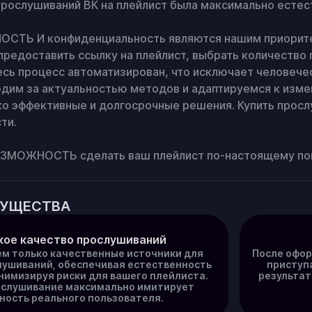
прослушиваний ВК на плейлист была максимально естест
ТЬ И конфиденциальность являются нашим приоритето
предоставить ссылку на плейлист, выбрать количество 
есь процесс автоматизирован, что исключает человече
едим за актуальностью методов и адаптируемся к измен
о эффективные и долгосрочные решения. Купить прослуш
и.

ЗМОЖНОСТЬ сделать ваш плейлист по-настоящему по
МУЩЕСТВА
ое качество прослушиваний
м только качественные источники для
После офор
лушиваний, обеспечивая естественность
приступа
нимизируя риски для вашего плейлиста.
результат
слушивание максимально имитирует
ность реального пользователя.