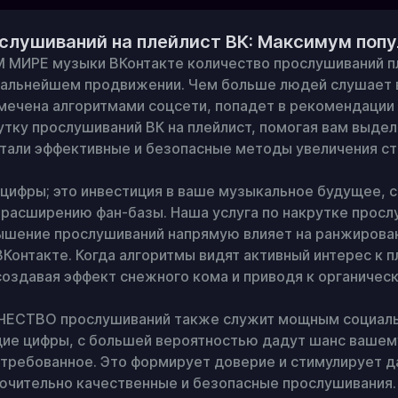
слушиваний на плейлист ВК: Максимум поп
ИРЕ музыки ВКонтакте количество прослушиваний пле
дальнейшем продвижении. Чем больше людей слушает в
мечена алгоритмами соцсети, попадет в рекомендации 
тку прослушиваний ВК на плейлист, помогая вам выдел
тали эффективные и безопасные методы увеличения ста
ифры; это инвестиция в ваше музыкальное будущее, с
расширению фан-базы. Наша услуга по накрутке просл
ышение прослушиваний напрямую влияет на ранжировани
онтакте. Когда алгоритмы видят активный интерес к пл
создавая эффект снежного кома и приводя к органическ
СТВО прослушиваний также служит мощным социальны
ие цифры, с большей вероятностью дадут шанс вашему 
стребованное. Это формирует доверие и стимулирует д
ючительно качественные и безопасные прослушивания.