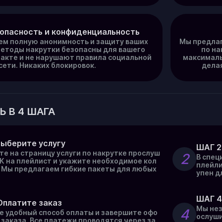
зопасность и конфиденциальность
ем полную анонимность и защиту ваших
Мы предлаг
методы накрутки безопасны для вашего
по на
акте и не нарушают правила социальной
максималь
сети. Никаких блокировок.
дела
Ь В 4 ШАГА
Выберите услугу
ШАГ 2
е на страницу услуги по накрутке прослуш
2
В спец
К на плейлист и укажите необходимое кол
плейли
. Мы предлагаем гибкие пакеты для любых
упен д
ШАГ 4
Оплатите заказ
Мы нез
4
е удобный способ оплаты и завершите офо
ослуши
заказа. Все платежи проводятся через за