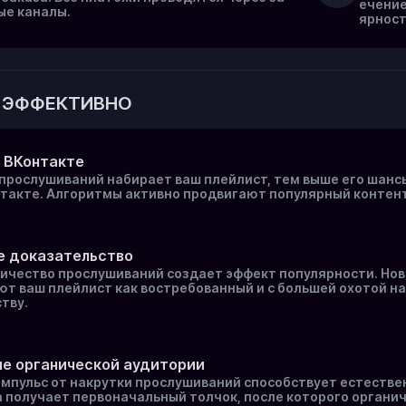
ечение
е каналы.
ярност
 ЭФФЕКТИВНО
 ВКонтакте
прослушиваний набирает ваш плейлист, тем выше его шанс
такте. Алгоритмы активно продвигают популярный контент
е доказательство
ичество прослушиваний создает эффект популярности. Нов
т ваш плейлист как востребованный и с большей охотой н
тву.
ие органической аудитории
мпульс от накрутки прослушиваний способствует естеств
 получает первоначальный толчок, после которого органи