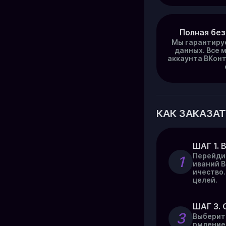
Полная бе
Мы гарантиру
данных. Все 
аккаунта ВКонт
КАК ЗАКАЗАТ
ШАГ 1. 
Перейдит
1
иваний В
ичество
целей.
ШАГ 3. 
3
Выберит
рмление 