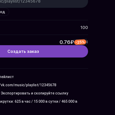
код
100
0.76₽
-25%
1
Создать заказ
лейлист

//vk.com/music/playlist/12345678
Экспортировать и скопируйте ссылку

утки: 625 в час / 15 000 в сутки / 465 000 в 