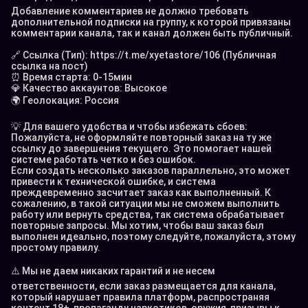
Добавление комментариев не должно требовать 
дополнительной подписки на группу, к которой привязаны 
комментарии канала, так и канал должен быть публичный. 

🔗 Ссылка (Тип): 
https://t.me/xyetastore/106
 (Публичная 
ссылка на пост)

⏰ Время старта: 0-15мин

💎 Качество аккаунтов: Высокое

🌍 Геолокация: Россия

💡 Для вашего удобства и чтобы избежать сбоев:

Пожалуйста, не оформляйте повторный заказ на ту же 
ссылку до завершения текущего. Это помогает нашей 
системе работать четко и без ошибок.

Если создать несколько заказов параллельно, это может 
привести к технической ошибке, и система 
преждевременно засчитает заказ как выполненный. К 
сожалению, в такой ситуации мы не сможем выполнить 
работу или вернуть средства, так система обрабатывает 
повторные запросы. Мы хотим, чтобы ваш заказ был 
выполнен идеально, поэтому следуйте, пожалуйста, этому 
простому правилу.

⚠️ Мы не даем никаких гарантий и не несем 
ответственности, если заказ размещается для канала, 
который нарушает правила платформ, распространяя 